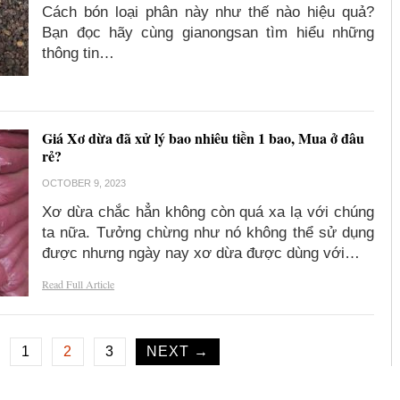
Cách bón loại phân này như thế nào hiệu quả?
Bạn đọc hãy cùng gianongsan tìm hiểu những
thông tin…
Giá Xơ dừa đã xử lý bao nhiêu tiền 1 bao, Mua ở đâu
rẻ?
OCTOBER 9, 2023
Xơ dừa chắc hẳn không còn quá xa lạ với chúng
ta nữa. Tưởng chừng như nó không thể sử dụng
được nhưng ngày nay xơ dừa được dùng với…
Read Full Article
1
2
3
NEXT →