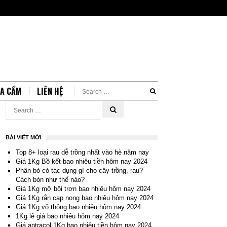
IA CẦM
LIÊN HỆ
BÀI VIẾT MỚI
Top 8+ loại rau dễ trồng nhất vào hè năm nay
Giá 1Kg Bồ kết bao nhiêu tiền hôm nay 2024
Phân bò có tác dụng gì cho cây trồng, rau?
Cách bón như thế nào?
Giá 1Kg mỡ bôi trơn bao nhiêu hôm nay 2024
Giá 1Kg rắn cạp nong bao nhiêu hôm nay 2024
Giá 1Kg vỏ thông bao nhiêu hôm nay 2024
1Kg lê giá bao nhiêu hôm nay 2024
Giá antracol 1Kg bao nhiêu tiền hôm nay 2024