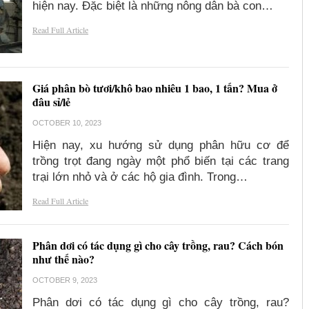
hiện nay. Đặc biệt là những nông dân bà con…
Read Full Article
Giá phân bò tươi/khô bao nhiêu 1 bao, 1 tấn? Mua ở
đâu sỉ/lẻ
OCTOBER 10, 2023
Hiện nay, xu hướng sử dụng phân hữu cơ để
trồng trọt đang ngày một phổ biến tại các trang
trại lớn nhỏ và ở các hộ gia đình. Trong…
Read Full Article
Phân dơi có tác dụng gì cho cây trồng, rau? Cách bón
như thế nào?
OCTOBER 9, 2023
Phân dơi có tác dụng gì cho cây trồng, rau?