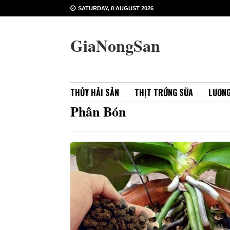
SATURDAY, 8 AUGUST 2026
GiaNongSan
THỦY HẢI SẢN
THỊT TRỨNG SỮA
LƯƠN
Phân Bón