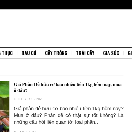
G THỰC
RAU CỦ
CÂY TRỒNG
TRÁI CÂY
GIA SÚC
G
Giá Phân Dê hữu cơ bao nhiêu tiền 1kg hôm nay, mua
ở đâu?
OCTOBER 15, 2023
Giá phân dê hữu cơ bao nhiêu tiền 1kg hôm nay?
Mua ở đâu? Phân dê có thật sự tốt không? Là
những câu hỏi liên quan tới loại phân…