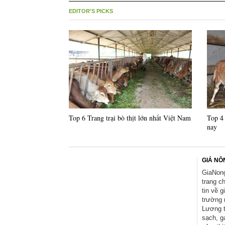
EDITOR'S PICKS
Top 6 Trang trại bò thịt lớn nhất Việt Nam
Top 4 
nay
GIÁ NÔ
GiaNong
trang c
tin về g
trường 
Lương 
sạch, g