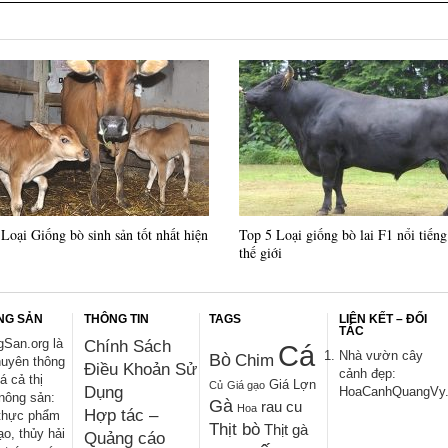
Loại Giống bò sinh sản tốt nhất hiện
Top 5 Loại giống bò lai F1 nổi tiếng
thế giới
NG SẢN
THÔNG TIN
TAGS
LIÊN KẾT – ĐỐI
TÁC
San.org là
Chính Sách
Cá
Nhà vườn cây
Bò
Chim
huyên thông
Điều Khoản Sử
cảnh đẹp:
iá cả thị
Giá Lợn
Củ
Giá gạo
Dụng
HoaCanhQuangVy
nông sản:
Gà
rau cu
Hoa
Hợp tác –
thực phẩm
Thịt bò
Thịt gà
ạo, thủy hải
Quảng cáo