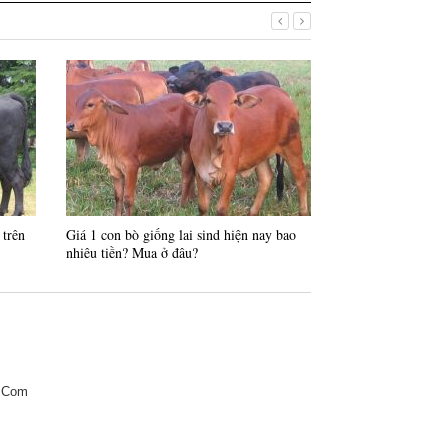
 trên
Giá 1 con bò giống lai sind hiện nay bao
Top 5 Trang trại b
nhiêu tiền? Mua ở đâu?
Nam
.Com