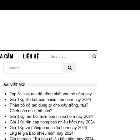
IA CẦM
LIÊN HỆ
BÀI VIẾT MỚI
Top 8+ loại rau dễ trồng nhất vào hè năm nay
Giá 1Kg Bồ kết bao nhiêu tiền hôm nay 2024
Phân bò có tác dụng gì cho cây trồng, rau?
Cách bón như thế nào?
Giá 1Kg mỡ bôi trơn bao nhiêu hôm nay 2024
Giá 1Kg rắn cạp nong bao nhiêu hôm nay 2024
Giá 1Kg vỏ thông bao nhiêu hôm nay 2024
1Kg lê giá bao nhiêu hôm nay 2024
Giá antracol 1Kg bao nhiêu tiền hôm nay 2024