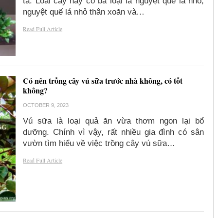
ta. Loài cây này có ba loại là nguyệt quế lá nhỏ,
nguyệt quế lá nhỏ thân xoăn và…
Read Full Article
Có nên trồng cây vú sữa trước nhà không, có tốt
không?
OCTOBER 9, 2023
Vú sữa là loại quả ăn vừa thơm ngon lại bổ
dưỡng. Chính vì vậy, rất nhiều gia đình có sân
vườn tìm hiểu về việc trồng cây vú sữa…
Read Full Article