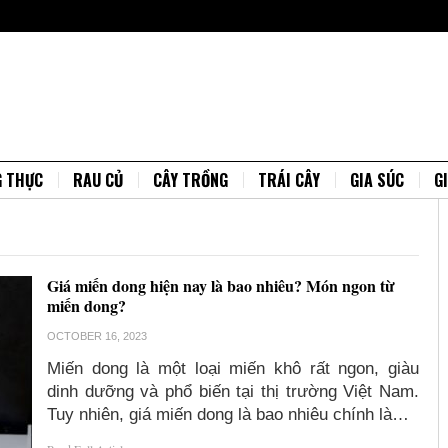
G THỰC
RAU CỦ
CÂY TRỒNG
TRÁI CÂY
GIA SÚC
G
Giá miến dong hiện nay là bao nhiêu? Món ngon từ
miến dong?
OCTOBER 16, 2023
Miến dong là một loại miến khô rất ngon, giàu
dinh dưỡng và phổ biến tại thị trường Việt Nam.
Tuy nhiên, giá miến dong là bao nhiêu chính là…