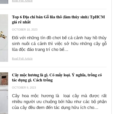
Read Full Article
Top 6 Địa chỉ bán Gỗ lũa thô (làm thủy sinh) TpHCM
giá rẻ nhất
OCTOBER 10, 2023
Đối với những tín đồ chơi bể cá cảnh hay hồ thủy
sinh nuôi cá cảnh thì việc sở hữu những cây gỗ
lũa độc đáo trang trí cho bể…
Read Full Article
Cây mộc hương là gì. Có mấy loại. Ý nghĩa, trồng có
tác dụng gì. Cách trồng
OCTOBER 9, 2023
Cây hoa mộc hương là loại cây mà được rất
nhiều người ưu chuộng bởi hầu như các bộ phận
của cây đều đem đến tác dụng hữu ích cho…