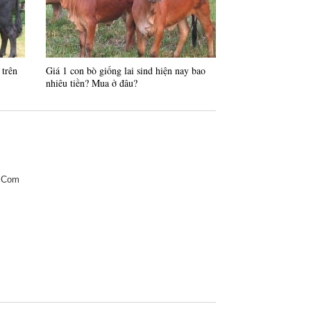
 trên
Giá 1 con bò giống lai sind hiện nay bao
Top 5 Trang trại b
nhiêu tiền? Mua ở đâu?
Nam
.Com