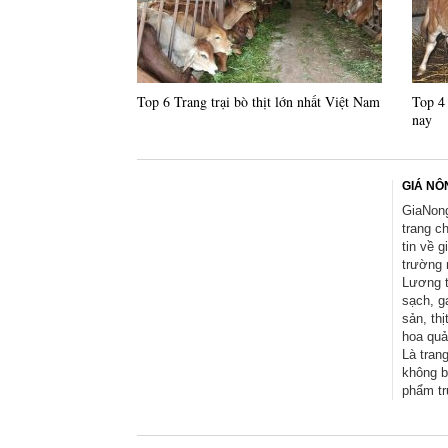
Top 6 Trang trại bò thịt lớn nhất Việt Nam
Top 4 
nay
GIÁ NÔ
GiaNong
trang c
tin về g
trường 
Lương 
sạch, g
sản, thị
hoa quả 
Là trang
không b
phẩm tr