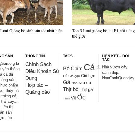
Loại Giống bò sinh sản tốt nhất hiện
Top 5 Loại giống bò lai F1 nổi tiếng
thế giới
NG SẢN
THÔNG TIN
TAGS
LIÊN KẾT – ĐỐI
TÁC
San.org là
Chính Sách
Cá
Nhà vườn cây
Bò
Chim
huyên thông
Điều Khoản Sử
cảnh đẹp:
iá cả thị
Giá Lợn
Củ
Giá gạo
Dụng
HoaCanhQuangVy
nông sản:
Gà
rau cu
Hoa
Hợp tác –
thực phẩm
Thịt bò
Thịt gà
ạo, thủy hải
Quảng cáo
Ốc
t trứng cá,
Vịt
Tôm
trái cây,...
 tiếp thị
án sản
ực tiếp.