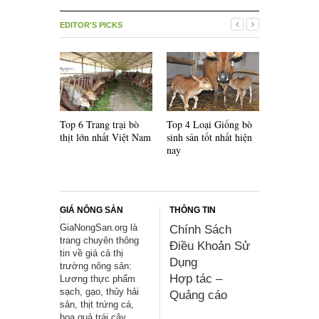
EDITOR'S PICKS
Top 6 Trang trại bò
Top 4 Loại Giống bò
Top 5 Loại
thịt lớn nhất Việt Nam
sinh sản tốt nhất hiện
lai F1 nổi 
nay
thế giới
GIÁ NÔNG SẢN
THÔNG TIN
GiaNongSan.org là
Chính Sách
trang chuyên thông
Điều Khoản Sử
tin về giá cả thị
Dụng
trường nông sản:
Hợp tác –
Lương thực phẩm
sạch, gạo, thủy hải
Quảng cáo
sản, thịt trứng cá,
hoa quả trái cây,...