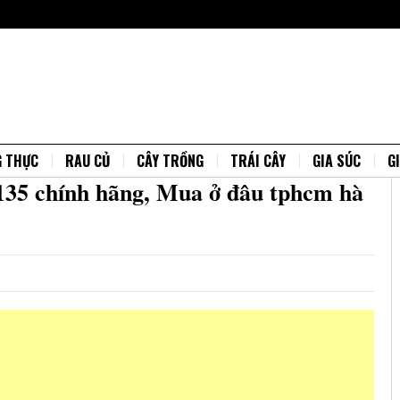
G THỰC
RAU CỦ
CÂY TRỒNG
TRÁI CÂY
GIA SÚC
G
 135 chính hãng, Mua ở đâu tphcm hà