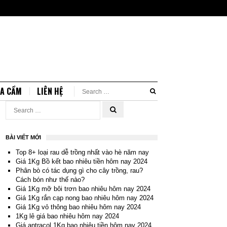
IA CẦM
LIÊN HỆ
BÀI VIẾT MỚI
Top 8+ loại rau dễ trồng nhất vào hè năm nay
Giá 1Kg Bồ kết bao nhiêu tiền hôm nay 2024
Phân bò có tác dụng gì cho cây trồng, rau?
Cách bón như thế nào?
Giá 1Kg mỡ bôi trơn bao nhiêu hôm nay 2024
Giá 1Kg rắn cạp nong bao nhiêu hôm nay 2024
Giá 1Kg vỏ thông bao nhiêu hôm nay 2024
1Kg lê giá bao nhiêu hôm nay 2024
Giá antracol 1Kg bao nhiêu tiền hôm nay 2024