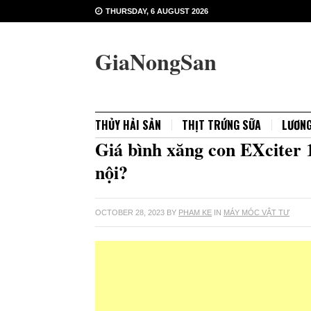
THURSDAY, 6 AUGUST 2026
GiaNongSan
THỦY HẢI SẢN
THỊT TRỨNG SỮA
LƯƠN
Giá bình xăng con EXciter
nội?
OCTOBER 28, 2023
BY
PHAM KE
IN
MÁY MÓC VẬT TƯ