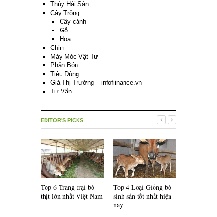
Thủy Hải Sản
Cây Trồng
Cây cảnh
Gỗ
Hoa
Chim
Máy Móc Vật Tư
Phân Bón
Tiêu Dùng
Giá Thị Trường – infofiinance.vn
Tư Vấn
EDITOR'S PICKS
Top 6 Trang trại bò
Top 4 Loại Giống bò
Top 5 Loại
thịt lớn nhất Việt Nam
sinh sản tốt nhất hiện
lai F1 nổi 
nay
thế giới