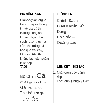
GIÁ NÔNG SẢN
THÔNG TIN
GiaNongSan.org là
Chính Sách
trang chuyên thông
Điều Khoản Sử
tin về giá cả thị
Dụng
trường nông sản:
Hợp tác –
Lương thực phẩm
sạch, gạo, thủy hải
Quảng cáo
sản, thịt trứng cá,
hoa quả trái cây,...
Là trang tiếp thị
không bán sản phẩm
trực tiếp.
TAGS
LIÊN KẾT – ĐỐI TÁC
Nhà vườn cây cảnh
Cá
Bò
Chim
đẹp:
HoaCanhQuangVy.Com
Giá Lợn
Củ
Giá gạo
Gà
rau cu
Hoa
Thịt bò
Thịt gà
Ốc
Vịt
Tôm