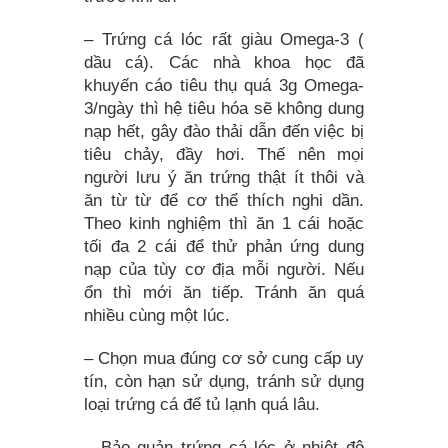
– Trứng cá lóc rất giàu Omega-3 (
dầu cá). Các nhà khoa học đã
khuyến cáo tiêu thụ quá 3g Omega-
3/ngày thì hệ tiêu hóa sẽ không dung
nạp hết, gây đào thải dẫn đến việc bị
tiêu chảy, đầy hơi. Thế nên mọi
người lưu ý ăn trứng thật ít thôi và
ăn từ từ để cơ thể thích nghi dần.
Theo kinh nghiệm thì ăn 1 cái hoặc
tối đa 2 cái để thử phản ứng dung
nạp của tùy cơ địa mỗi người. Nếu
ổn thì mới ăn tiếp. Tránh ăn quá
nhiều cùng một lúc.
– Chọn mua đúng cơ sở cung cấp uy
tín, còn hạn sử dụng, tránh sử dụng
loại trứng cá để tủ lạnh quá lâu.
– Bảo quản trứng cá lóc ở nhiệt độ