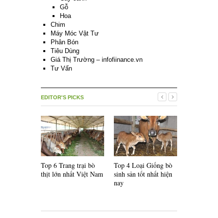
Gỗ
Hoa
Chim
Máy Móc Vật Tư
Phân Bón
Tiêu Dùng
Giá Thị Trường – infofiinance.vn
Tư Vấn
EDITOR'S PICKS
Top 6 Trang trại bò
Top 4 Loại Giống bò
Top 5 Loại
thịt lớn nhất Việt Nam
sinh sản tốt nhất hiện
lai F1 nổi 
nay
thế giới