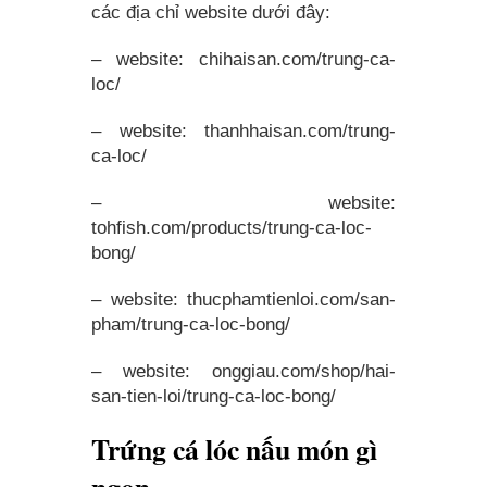
các địa chỉ website dưới đây:
– website: chihaisan.com/trung-ca-
loc/
– website: thanhhaisan.com/trung-
ca-loc/
– website:
tohfish.com/products/trung-ca-loc-
bong/
– website: thucphamtienloi.com/san-
pham/trung-ca-loc-bong/
– website: onggiau.com/shop/hai-
san-tien-loi/trung-ca-loc-bong/
Trứng cá lóc nấu món gì
ngon