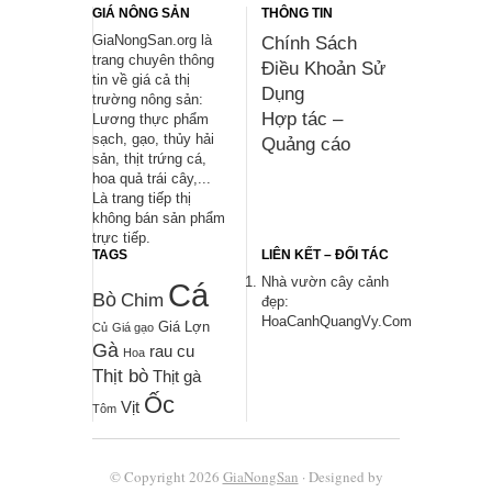
GIÁ NÔNG SẢN
THÔNG TIN
GiaNongSan.org là
Chính Sách
trang chuyên thông
Điều Khoản Sử
tin về giá cả thị
Dụng
trường nông sản:
Hợp tác –
Lương thực phẩm
sạch, gạo, thủy hải
Quảng cáo
sản, thịt trứng cá,
hoa quả trái cây,...
Là trang tiếp thị
không bán sản phẩm
trực tiếp.
TAGS
LIÊN KẾT – ĐỐI TÁC
Nhà vườn cây cảnh
Cá
Bò
Chim
đẹp:
HoaCanhQuangVy.Com
Giá Lợn
Củ
Giá gạo
Gà
rau cu
Hoa
Thịt bò
Thịt gà
Ốc
Vịt
Tôm
© Copyright 2026
GiaNongSan
· Designed by