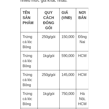
nhiều mức giá khác nhau:
TÊN
QUY
GIÁ
NƠI
SẢN
CÁCH
(VNĐ)
BÁN
PHẨM
ĐÓNG
GÓI
Trứng
250g/gói
150,000
Đồng
cá lóc
Nai
Bông
Trứng
1kg/gói
590,000
HCM
cá lóc
Bông
Trứng
250g/gói
145,000
HCM
cá lóc
Bông
Trứng
1kg/gói
750,000
Hà
cá lóc
Nội,
Bông
HCM