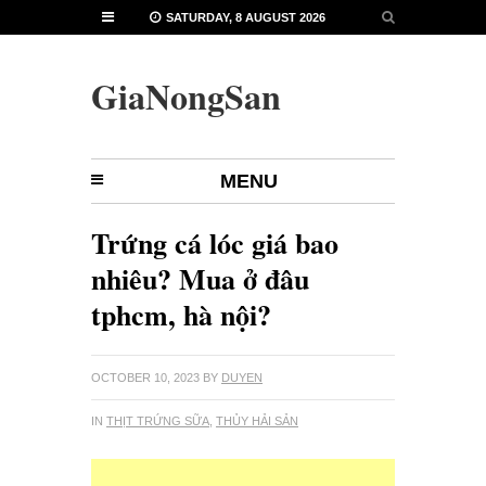
SATURDAY, 8 AUGUST 2026
GiaNongSan
MENU
Trứng cá lóc giá bao
nhiêu? Mua ở đâu
tphcm, hà nội?
OCTOBER 10, 2023
BY
DUYEN
IN
THỊT TRỨNG SỮA
,
THỦY HẢI SẢN