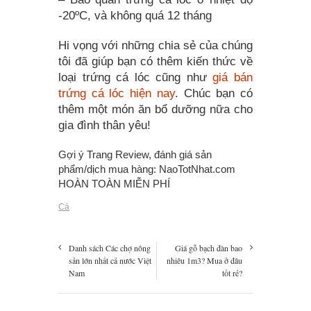
-20ºC, và không quá 12 tháng
Hi vọng với những chia sẻ của chúng
tôi đã giúp bạn có thêm kiến thức về
loại trứng cá lóc cũng như
giá bán
trứng cá lóc hiện nay
. Chúc bạn có
thêm một món ăn bổ dưỡng nữa cho
gia đình thân yêu!
Gợi ý Trang Review, đánh giá sản
phẩm/dịch mua hàng:
NaoTotNhat.com
HOÀN TOÀN MIỄN PHÍ
Cá
Danh sách Các chợ nông
Giá gỗ bạch đàn bao
sản lớn nhất cả nước Việt
nhiêu 1m3? Mua ở đâu
Nam
tốt rẻ?