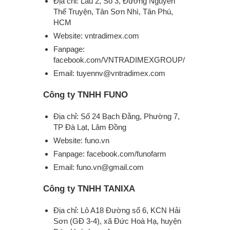
Địa chỉ: Lầu 2, Số 3, Đường Nguyễn
Thế Truyện, Tân Sơn Nhì, Tân Phú,
HCM
Website: vntradimex.com
Fanpage:
facebook.com/VNTRADIMEXGROUP/
Email:
tuyennv@vntradimex.com
Công ty TNHH FUNO
Địa chỉ: Số 24 Bạch Đằng, Phường 7,
TP Đà Lạt, Lâm Đồng
Website: funo.vn
Fanpage: facebook.com/funofarm
Email:
funo.vn@gmail.com
Công ty TNHH TANIXA
Địa chỉ: Lô A18 Đường số 6, KCN Hải
Sơn (GĐ 3-4), xã Đức Hoà Hạ, huyện