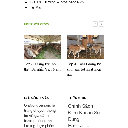
Giá Thị Trường – infofiinance.vn
Tư Vấn
EDITOR'S PICKS
Top 6 Trang trại bò
Top 4 Loại Giống bò
Top 5 Loại
thịt lớn nhất Việt Nam
sinh sản tốt nhất hiện
lai F1 nổi 
nay
thế giới
GIÁ NÔNG SẢN
THÔNG TIN
GiaNongSan.org là
Chính Sách
trang chuyên thông
Điều Khoản Sử
tin về giá cả thị
Dụng
trường nông sản:
Hợp tác –
Lương thực phẩm