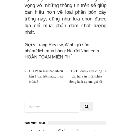
vọng với những thông tin trên sẽ giúp
bạn hiểu hơn về loại phân bón cây
trồng này, cũng như lựa chọn được
địa chỉ mua phân đạm chất lượng
nhất.
Gợi ý Trang Review, đánh giá sản
phẩm/dịch mua hàng:
NaoTotNhat.com
HOÀN TOÀN MIỄN PHÍ
Giá Phân Kali bao nhiêu
H2T Food – Nơi cung
tiền 1 bao hôm nay, mua
cấp hải sản nhập khẩu
ở đâu?
đông lạnh uy tín, giá tốt
BÀI VIẾT MỚI