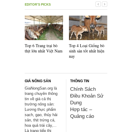
EDITOR'S PICKS
Top 6 Trang trại bò
Top 4 Loại Giống bò
Top 5 Loại
thịt lớn nhất Việt Nam
sinh sản tốt nhất hiện
lai F1 nổi 
nay
thế giới
GIÁ NÔNG SẢN
THÔNG TIN
GiaNongSan.org là
Chính Sách
trang chuyên thông
Điều Khoản Sử
tin về giá cả thị
Dụng
trường nông sản:
Hợp tác –
Lương thực phẩm
sạch, gạo, thủy hải
Quảng cáo
sản, thịt trứng cá,
hoa quả trái cây,...
Là trang tiếp thị