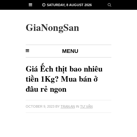
SATURDAY, 8 AUGUST 2026
GiaNongSan
MENU
Giá Ếch thịt bao nhiêu
tiền 1Kg? Mua bán ở
đâu rẻ ngon
OCTOBER 9, 2023
BY
TRAN AN
IN
TƯ VẤN