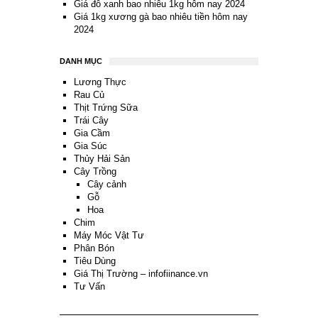
Giá đỗ xanh bao nhiêu 1kg hôm nay 2024
Giá 1kg xương gà bao nhiêu tiền hôm nay
2024
DANH MỤC
Lương Thực
Rau Củ
Thịt Trứng Sữa
Trái Cây
Gia Cầm
Gia Súc
Thủy Hải Sản
Cây Trồng
Cây cảnh
Gỗ
Hoa
Chim
Máy Móc Vật Tư
Phân Bón
Tiêu Dùng
Giá Thị Trường – infofiinance.vn
Tư Vấn