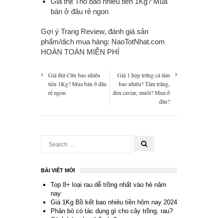
Giá thịt Thỏ bao nhiêu tiền 1Kg
? Mua
bán ở đâu rẻ ngon
Gợi ý Trang Review, đánh giá sản
phẩm/dịch mua hàng:
NaoTotNhat.com
HOÀN TOÀN MIỄN PHÍ
Giá thịt Cừu bao nhiêu
Giá 1 hộp trứng cá tầm
tiền 1Kg? Mua bán ở đâu
bao nhiêu? Tầm trắng,
rẻ ngon
đen caviar, muối? Mua ở
đâu?
BÀI VIẾT MỚI
Top 8+ loại rau dễ trồng nhất vào hè năm
nay
Giá 1Kg Bồ kết bao nhiêu tiền hôm nay 2024
Phân bò có tác dụng gì cho cây trồng, rau?