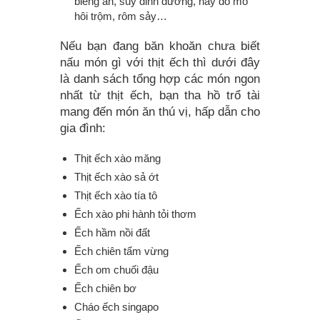
biếng ăn, suy dinh dưỡng, hay đổ mồ
hôi trộm, rôm sảy…
Nếu bạn đang băn khoăn chưa biết
nấu món gì với thịt ếch thì dưới đây
là danh sách tổng hợp các món ngon
nhất từ thịt ếch, bạn tha hồ trổ tài
mang đến món ăn thú vị, hấp dẫn cho
gia đình:
Thịt ếch xào măng
Thịt ếch xào sả ớt
Thịt ếch xào tía tô
Ếch xào phi hành tỏi thơm
Ếch hầm nồi đất
Ếch chiên tẩm vừng
Ếch om chuối đậu
Ếch chiên bơ
Cháo ếch singapo