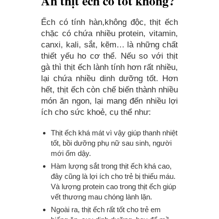
Ăn thịt ếch có tốt không?
Ếch có tính hàn,không độc, thịt ếch
chặc có chứa nhiều protein, vitamin,
canxi, kali, sắt, kẽm… là những chất
thiết yếu ho cơ thể. Nếu so với thịt
gà thì thịt ếch lành tính hơn rất nhiều,
lại chứa nhiều dinh dưỡng tốt. Hơn
hết, thịt ếch còn chế biến thành nhiều
món ăn ngon, lại mang đến nhiều lợi
ích cho sức khoẻ, cụ thể như:
Thịt ếch khá mát vì vậy giúp thanh nhiệt
tốt, bồi dưỡng phụ nữ sau sinh, người
mới ốm dậy.
Hàm lượng sắt trong thịt ếch khá cao,
đây cũng là lợi ích cho trẻ bị thiếu máu.
Và lượng protein cao trong thịt ếch giúp
vết thương mau chóng lành lặn.
Ngoài ra, thịt ếch rất tốt cho trẻ em