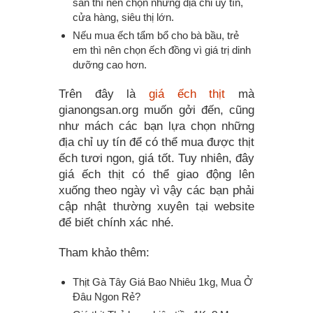
sẵn thì nên chọn những địa chỉ uy tín,
cửa hàng, siêu thị lớn.
Nếu mua ếch tẩm bổ cho bà bầu, trẻ
em thì nên chọn ếch đồng vì giá trị dinh
dưỡng cao hơn.
Trên đây là
giá ếch thịt
mà
gianongsan.org muốn gởi đến, cũng
như mách các bạn lựa chọn những
địa chỉ uy tín để có thể mua được thịt
ếch tươi ngon, giá tốt. Tuy nhiên, đây
giá ếch thịt có thể giao động lên
xuống theo ngày vì vậy các bạn phải
cập nhật thường xuyên tại website
để biết chính xác nhé.
Tham khảo thêm:
Thịt Gà Tây Giá Bao Nhiêu 1kg,
Mua Ở
Đâu Ngon Rẻ?