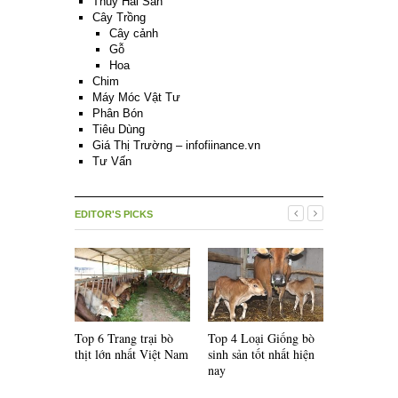
Thủy Hải Sản
Cây Trồng
Cây cảnh
Gỗ
Hoa
Chim
Máy Móc Vật Tư
Phân Bón
Tiêu Dùng
Giá Thị Trường – infofiinance.vn
Tư Vấn
EDITOR'S PICKS
Top 6 Trang trại bò
Top 4 Loại Giống bò
Top 5 Loại
thịt lớn nhất Việt Nam
sinh sản tốt nhất hiện
lai F1 nổi 
nay
thế giới