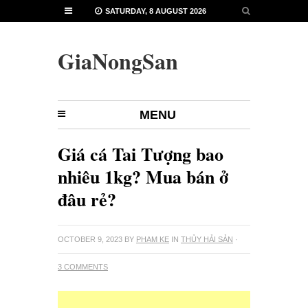
SATURDAY, 8 AUGUST 2026
GiaNongSan
MENU
Giá cá Tai Tượng bao
nhiêu 1kg? Mua bán ở
đâu rẻ?
OCTOBER 9, 2023
BY
PHAM KE
IN
THỦY HẢI SẢN
·
3 COMMENTS