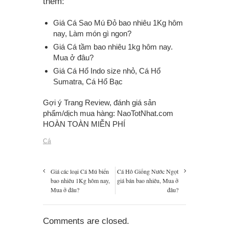
thêm:
Giá Cá Sao Mú Đỏ bao nhiêu 1Kg
hôm
nay, Làm món gì ngon?
Giá Cá tầm bao nhiêu 1kg
hôm nay.
Mua ở đâu?
Giá Cá Hổ Indo size nhỏ
, Cá Hổ
Sumatra, Cá Hổ Bạc
Gợi ý Trang Review, đánh giá sản
phẩm/dịch mua hàng:
NaoTotNhat.com
HOÀN TOÀN MIỄN PHÍ
Cá
Giá các loại Cá Mú biển
Cá Hô Giống Nước Ngọt
bao nhiêu 1Kg hôm nay,
giá bán bao nhiêu, Mua ở
Mua ở đâu?
đâu?
Comments are closed.