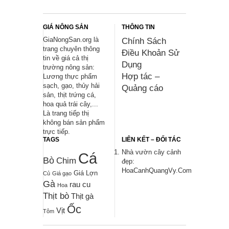
GIÁ NÔNG SẢN
THÔNG TIN
GiaNongSan.org là
Chính Sách
trang chuyên thông
Điều Khoản Sử
tin về giá cả thị
Dụng
trường nông sản:
Hợp tác –
Lương thực phẩm
sạch, gạo, thủy hải
Quảng cáo
sản, thịt trứng cá,
hoa quả trái cây,...
Là trang tiếp thị
không bán sản phẩm
trực tiếp.
TAGS
LIÊN KẾT – ĐỐI TÁC
Nhà vườn cây cảnh
Cá
Bò
Chim
đẹp:
HoaCanhQuangVy.Com
Giá Lợn
Củ
Giá gạo
Gà
rau cu
Hoa
Thịt bò
Thịt gà
Ốc
Vịt
Tôm