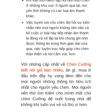
Khi vào thời điểm tập nói nên treo chim
ở những khu vực ít người qua lại, nơi
yên tĩnh không có các loại âm thanh
khác.
Việc luyện nói cho chim đòi hỏi sự kiên
nhẫn nên mọi người không nên nản và
bỏ cuộc vì loài này tiếp nhận âm thanh
bị động và sẽ lặp lai khi chúng ghi nhớ
được thông tin trong thời gian dài vừa
qua, việc luyện trực tiếp giúp cho chim
thân thiện và nói cảm xúc hơn
Với những cập nhật về
Chim Cưỡng
biết nói giá bao nhiêu
, ăn gì, mua ở
đâu trên đây hy vọng đem đến cho
mọi người những thông tin hữu ích
nhất cho người yêu chim. Mọi người
nên thử tìm kiếm cho mình một chú
chim Cưỡng để nuôi trong nhà để
không khí luôn vui vẻ và thú vị hơn.