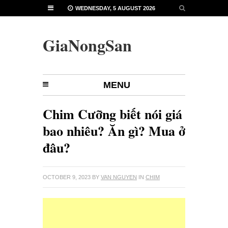
WEDNESDAY, 5 AUGUST 2026
GiaNongSan
MENU
Chim Cưỡng biết nói giá
bao nhiêu? Ăn gì? Mua ở
đâu?
OCTOBER 9, 2023
BY
VAN NGUYEN
IN
CHIM