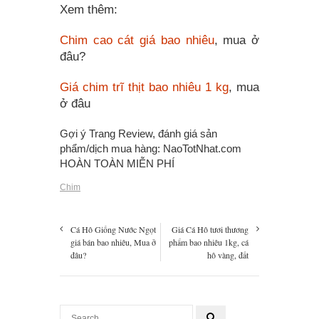
Xem thêm:
Chim cao cát giá bao nhiêu
, mua ở
đâu?
Giá chim trĩ thịt bao nhiêu 1 kg
, mua
ở đâu
Gợi ý Trang Review, đánh giá sản
phẩm/dịch mua hàng:
NaoTotNhat.com
HOÀN TOÀN MIỄN PHÍ
Chim
Cá Hô Giống Nước Ngọt
Giá Cá Hô tươi thương
giá bán bao nhiêu, Mua ở
phẩm bao nhiêu 1kg, cá
đâu?
hô vàng, đất