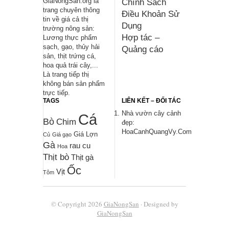
GiaNongSan.org là
Chính Sách
trang chuyên thông
Điều Khoản Sử
tin về giá cả thị
Dụng
trường nông sản:
Hợp tác –
Lương thực phẩm
sạch, gạo, thủy hải
Quảng cáo
sản, thịt trứng cá,
hoa quả trái cây,...
Là trang tiếp thị
không bán sản phẩm
trực tiếp.
TAGS
LIÊN KẾT – ĐỐI TÁC
Nhà vườn cây cảnh
Cá
Bò
Chim
đẹp:
HoaCanhQuangVy.Com
Giá Lợn
Củ
Giá gạo
Gà
rau cu
Hoa
Thịt bò
Thịt gà
Ốc
Vịt
Tôm
© Copyright 2026
GiaNongSan
· Designed by
GiaNongSan