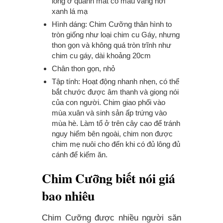
lông ở quanh mắt có màu vàng hơi
xanh lá mạ
Hình dáng: Chim Cưỡng thân hình to
tròn giống như loại chim cu Gáy, nhưng
thon gọn và không quá tròn trĩnh như
chim cu gáy, dài khoảng 20cm
Chân thon gọn, nhỏ
Tập tính: Hoạt động nhanh nhẹn, có thể
bắt chước được âm thanh và giọng nói
của con người. Chim giao phối vào
mùa xuân và sinh sản ấp trứng vào
mùa hè. Làm tổ ở trên cây cao để tránh
nguy hiểm bên ngoài, chim non được
chim mẹ nuôi cho đến khi có đủ lông đủ
cánh để kiếm ăn.
Chim Cưỡng biết nói giá
bao nhiêu
Chim Cưỡng được nhiều người săn