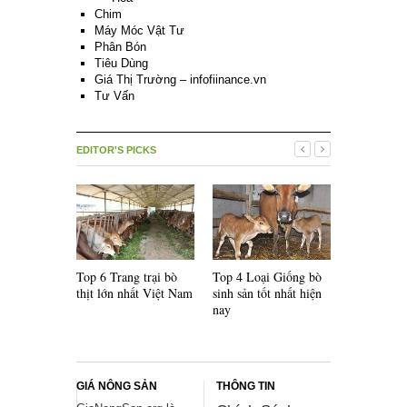
Chim
Máy Móc Vật Tư
Phân Bón
Tiêu Dùng
Giá Thị Trường – infofiinance.vn
Tư Vấn
EDITOR'S PICKS
Top 6 Trang trại bò
Top 4 Loại Giống bò
Top 5 Loại
thịt lớn nhất Việt Nam
sinh sản tốt nhất hiện
lai F1 nổi 
nay
thế giới
GIÁ NÔNG SẢN
THÔNG TIN