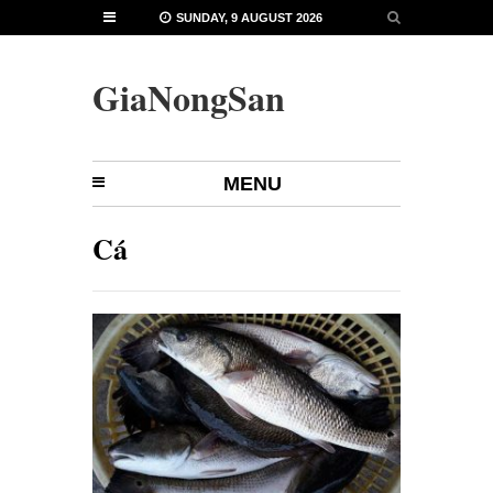
SUNDAY, 9 AUGUST 2026
GiaNongSan
MENU
Cá