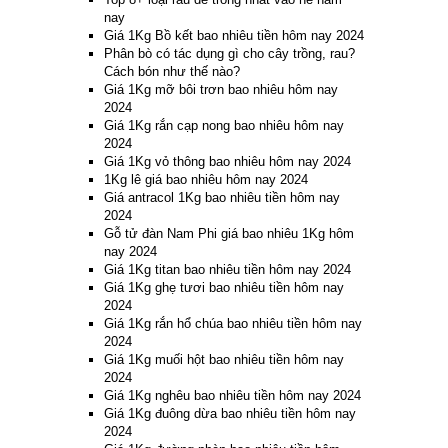
nay
Giá 1Kg Bồ kết bao nhiêu tiền hôm nay 2024
Phân bò có tác dụng gì cho cây trồng, rau?
Cách bón như thế nào?
Giá 1Kg mỡ bôi trơn bao nhiêu hôm nay
2024
Giá 1Kg rắn cạp nong bao nhiêu hôm nay
2024
Giá 1Kg vỏ thông bao nhiêu hôm nay 2024
1Kg lê giá bao nhiêu hôm nay 2024
Giá antracol 1Kg bao nhiêu tiền hôm nay
2024
Gỗ tử đàn Nam Phi giá bao nhiêu 1Kg hôm
nay 2024
Giá 1Kg titan bao nhiêu tiền hôm nay 2024
Giá 1Kg ghẹ tươi bao nhiêu tiền hôm nay
2024
Giá 1Kg rắn hổ chúa bao nhiêu tiền hôm nay
2024
Giá 1Kg muối hột bao nhiêu tiền hôm nay
2024
Giá 1Kg nghêu bao nhiêu tiền hôm nay 2024
Giá 1Kg đuông dừa bao nhiêu tiền hôm nay
2024