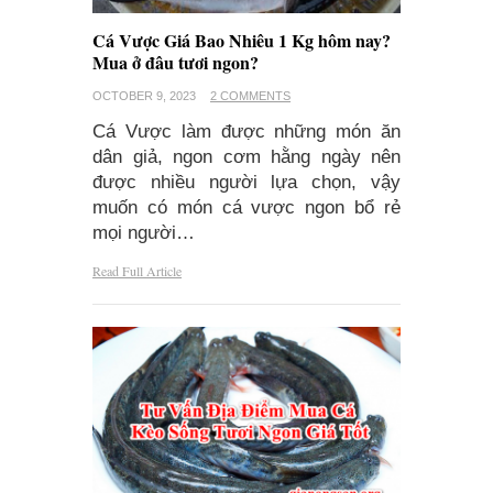
Cá Vược Giá Bao Nhiêu 1 Kg hôm nay?
Mua ở đâu tươi ngon?
OCTOBER 9, 2023
2 COMMENTS
Cá Vược làm được những món ăn
dân giả, ngon cơm hằng ngày nên
được nhiều người lựa chọn, vậy
muốn có món cá vược ngon bổ rẻ
mọi người…
Read Full Article