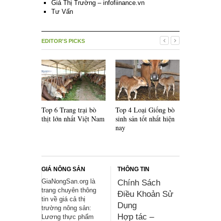
Giá Thị Trường – infofiinance.vn
Tư Vấn
EDITOR'S PICKS
Top 6 Trang trại bò
Top 4 Loại Giống bò
Top 5 Loại
thịt lớn nhất Việt Nam
sinh sản tốt nhất hiện
lai F1 nổi 
nay
thế giới
GIÁ NÔNG SẢN
THÔNG TIN
GiaNongSan.org là
Chính Sách
trang chuyên thông
Điều Khoản Sử
tin về giá cả thị
Dụng
trường nông sản:
Hợp tác –
Lương thực phẩm