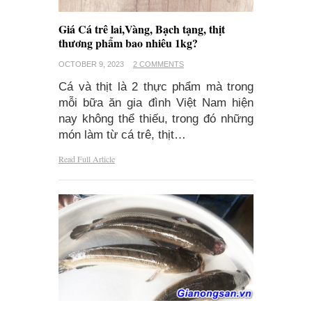
Giá Cá trê lai,Vàng, Bạch tạng, thịt
thương phẩm bao nhiêu 1kg?
OCTOBER 9, 2023
2 COMMENTS
Cá và thịt là 2 thực phẩm mà trong
mỗi bữa ăn gia đình Việt Nam hiện
nay không thể thiếu, trong đó những
món làm từ cá trê, thịt…
Read Full Article